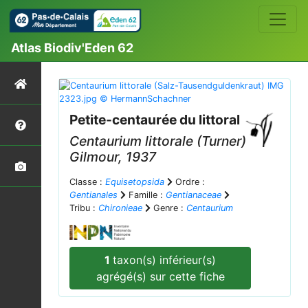
Atlas Biodiv'Eden 62
Petite-centaurée du littoral
Centaurium littorale
(Turner)
Gilmour, 1937
Classe :
Equisetopsida
Ordre :
Gentianales
Famille :
Gentianaceae
Tribu :
Chironieae
Genre :
Centaurium
1
taxon(s) inférieur(s)
agrégé(s) sur cette fiche