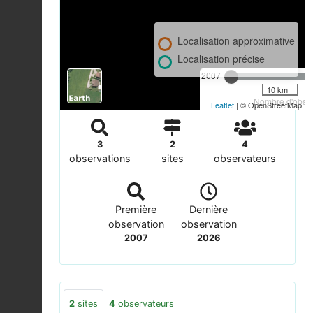
Localisation approximative
Localisation précise
2007
10 km
Nombre d'observ
Leaflet
| © OpenStreetMap
3
2
4
observations
sites
observateurs
Première
Dernière
observation
observation
2007
2026
2
sites
4
observateurs