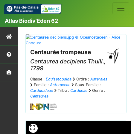
Atlas Biodiv'Eden 62
Centaurée trompeuse
Centaurea decipiens
Thuill.,
1799
Classe :
Equisetopsida
Ordre :
Asterales
Famille :
Asteraceae
Sous-Famille :
Carduoideae
Tribu :
Cardueae
Genre :
Centaurea