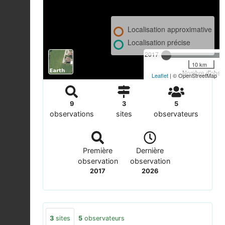
Localisation approximative
Localisation précise
2017
10 km
Nombre d'observ
Leaflet
| © OpenStreetMap
9
3
5
observations
sites
observateurs
Première
Dernière
observation
observation
2017
2026
3
sites
5
observateurs