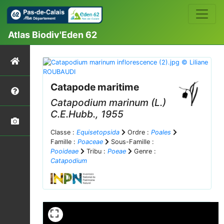
Atlas Biodiv'Eden 62
Catapode maritime
Catapodium marinum
(L.)
C.E.Hubb., 1955
Classe :
Equisetopsida
Ordre :
Poales
Famille :
Poaceae
Sous-Famille :
Pooideae
Tribu :
Poeae
Genre :
Catapodium