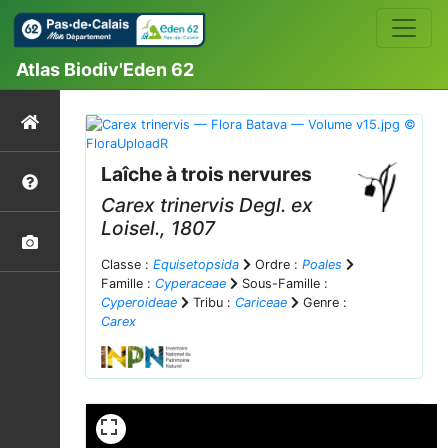
Atlas Biodiv'Eden 62
Laîche à trois nervures
Carex trinervis
Degl. ex
Loisel., 1807
Classe :
Equisetopsida
Ordre :
Poales
Famille :
Cyperaceae
Sous-Famille :
Cyperoideae
Tribu :
Cariceae
Genre :
Carex