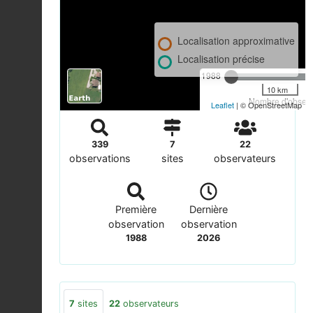
Localisation approximative
Localisation précise
1988
10 km
Nombre d'observa
Leaflet
| © OpenStreetMap
339
7
22
observations
sites
observateurs
Première
Dernière
observation
observation
1988
2026
7
sites
22
observateurs