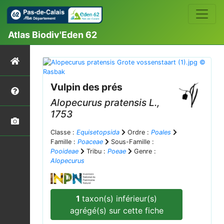
Atlas Biodiv'Eden 62
Vulpin des prés
Alopecurus pratensis
L.,
1753
Classe :
Equisetopsida
Ordre :
Poales
Famille :
Poaceae
Sous-Famille :
Pooideae
Tribu :
Poeae
Genre :
Alopecurus
1
taxon(s) inférieur(s)
agrégé(s) sur cette fiche