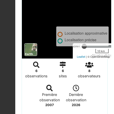
Localisation approximative
Localisation précise
2007
10 km
Nombre d'observ
Leaflet
| © OpenStreetMap
6
6
8
observations
sites
observateurs
Première
Dernière
observation
observation
2007
2026