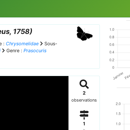
us, 1758)
e :
Chrysomelidae
Sous-
i
Genre :
Prasocuris
2
observations
1