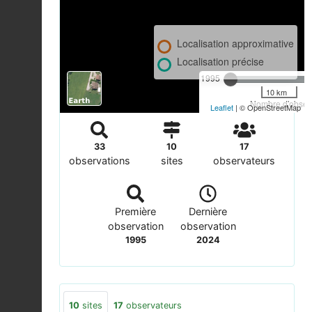
Localisation approximative
Localisation précise
1995
10 km
Nombre d'observ
Leaflet
| © OpenStreetMap
33
10
17
observations
sites
observateurs
Première
Dernière
observation
observation
1995
2024
10
sites
17
observateurs