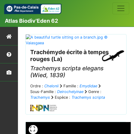
Atlas Biodiv'Eden 62
Trachémyde écrite à tempes
rouges (La)
Trachemys scripta elegans
(Wied, 1839)
Ordre :
Chelonii
Famille :
Emydidae
Sous-Famille :
Deirochelyinae
Genre :
Trachemys
Espèce :
Trachemys scripta