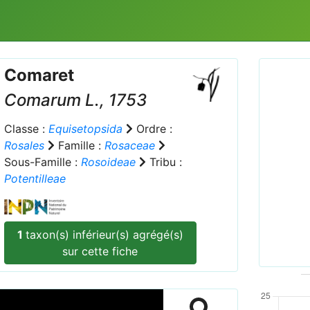
Comaret
Comarum
L., 1753
Classe :
Equisetopsida
Ordre :
Rosales
Famille :
Rosaceae
Sous-Famille :
Rosoideae
Tribu :
Prev
Potentilleae
1
taxon(s) inférieur(s) agrégé(s)
sur cette fiche