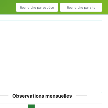
ious
Next
Comaret Aubrac.jpg © Jmp48 - CC-BY-SA-4.0
Observations mensuelles