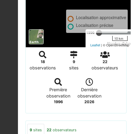
Localisation approximative
Localisation précise
1996
10 km
Nombre d'observ
Leaflet
| © OpenStreetMap
18
9
22
observations
sites
observateurs
Première
Dernière
observation
observation
1996
2026
9
sites
22
observateurs