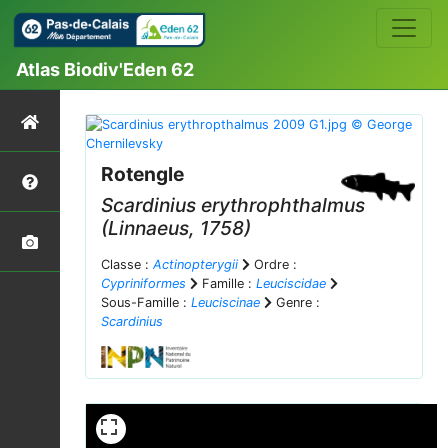
Atlas Biodiv'Eden 62
Rotengle
Scardinius erythrophthalmus
(Linnaeus, 1758)
Classe :
Actinopterygii
Ordre :
Cypriniformes
Famille :
Leuciscidae
Sous-Famille :
Leuciscinae
Genre :
Scardinius