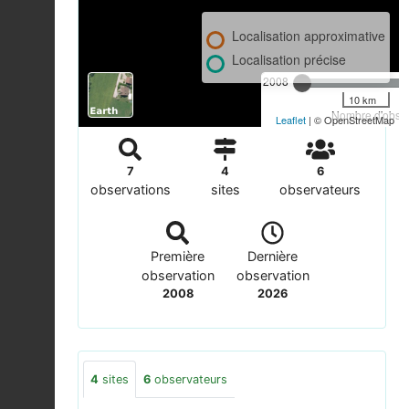
Localisation approximative
Localisation précise
2008
10 km
Nombre d'observ
Leaflet
| © OpenStreetMap
7
4
6
observations
sites
observateurs
Première
Dernière
observation
observation
2008
2026
4
sites
6
observateurs