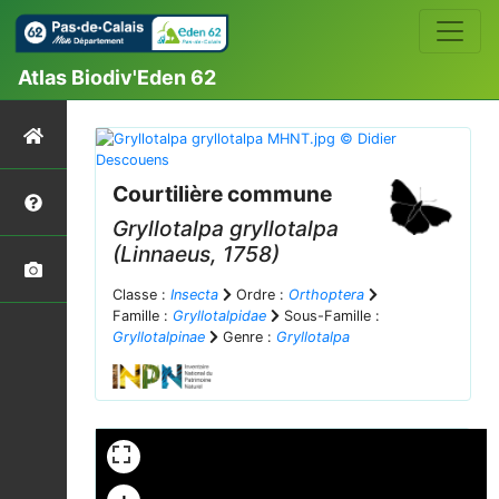
Atlas Biodiv'Eden 62
Courtilière commune
Gryllotalpa gryllotalpa
(Linnaeus, 1758)
Classe :
Insecta
Ordre :
Orthoptera
Famille :
Gryllotalpidae
Sous-Famille :
Gryllotalpinae
Genre :
Gryllotalpa