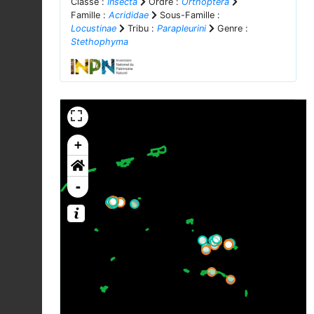
Classe :
Insecta
Ordre :
Orthoptera
Famille :
Acrididae
Sous-Famille :
Locustinae
Tribu :
Parapleurini
Genre :
Stethophyma
+
-