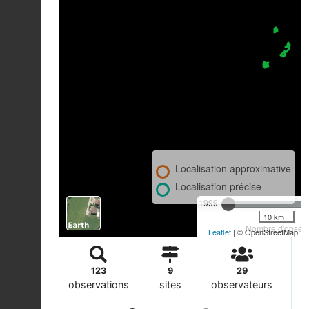
Localisation approximative
Localisation précise
1999
10 km
Nombre d'observa
Leaflet
| © OpenStreetMap
123
9
29
observations
sites
observateurs