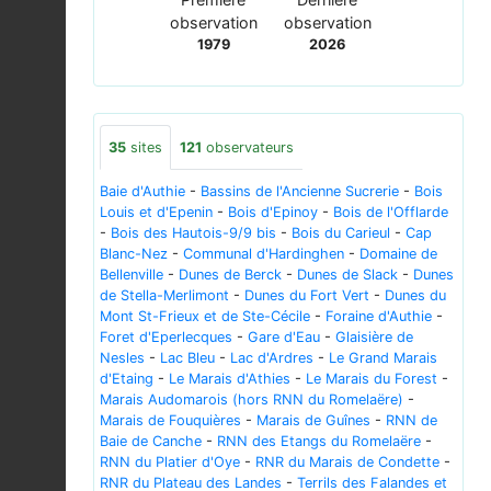
observation
observation
1979
2026
35
sites
121
observateurs
Baie d'Authie
-
Bassins de l'Ancienne Sucrerie
-
Bois
Louis et d'Epenin
-
Bois d'Epinoy
-
Bois de l'Offlarde
-
Bois des Hautois-9/9 bis
-
Bois du Carieul
-
Cap
Blanc-Nez
-
Communal d'Hardinghen
-
Domaine de
Bellenville
-
Dunes de Berck
-
Dunes de Slack
-
Dunes
de Stella-Merlimont
-
Dunes du Fort Vert
-
Dunes du
Mont St-Frieux et de Ste-Cécile
-
Foraine d'Authie
-
Foret d'Eperlecques
-
Gare d'Eau
-
Glaisière de
Nesles
-
Lac Bleu
-
Lac d'Ardres
-
Le Grand Marais
d'Etaing
-
Le Marais d'Athies
-
Le Marais du Forest
-
Marais Audomarois (hors RNN du Romelaëre)
-
Marais de Fouquières
-
Marais de Guînes
-
RNN de
Baie de Canche
-
RNN des Etangs du Romelaëre
-
RNN du Platier d'Oye
-
RNR du Marais de Condette
-
RNR du Plateau des Landes
-
Terrils des Falandes et