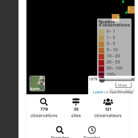
Nombre
d'observations
0– 1
1– 2
2– 5
5– 10
10– 20
20– 50
50– 100
100+
1979
10 km
Nombre d'observa
Leaflet
| © OpenStreetMap
779
35
121
observations
sites
observateurs
Première
Dernière