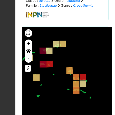
Classe :
Insecta
Ordre :
Odonata
Famille :
Libellulidae
Genre :
Crocothemis
+
-