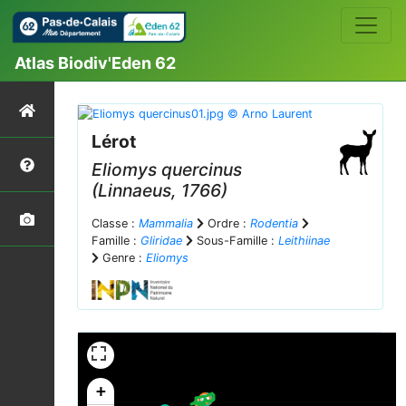
Atlas Biodiv'Eden 62
Lérot
Eliomys quercinus
(Linnaeus, 1766)
Classe :
Mammalia
Ordre :
Rodentia
Famille :
Gliridae
Sous-Famille :
Leithiinae
Genre :
Eliomys
+