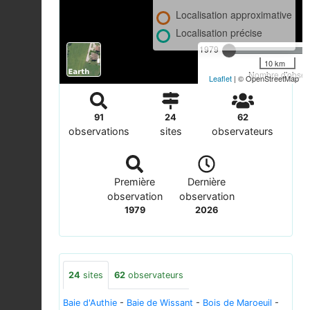
Localisation approximative
Localisation précise
1979
10 km
Nombre d'observ
Leaflet
| © OpenStreetMap
91
24
62
observations
sites
observateurs
Première
Dernière
observation
observation
1979
2026
24
sites
62
observateurs
Baie d'Authie
-
Baie de Wissant
-
Bois de Maroeuil
-