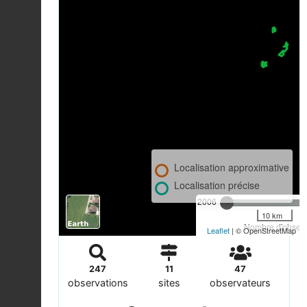
Localisation approximative
Localisation précise
2006
10 km
Nombre d'observa
Leaflet
| © OpenStreetMap
247
11
47
observations
sites
observateurs