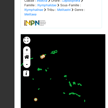
Classe :
Insecta
Ordre :
Lepidoptera
Famille :
Nymphalidae
Sous-Famille :
Nymphalinae
Tribu :
Melitaeini
Genre :
Melitaea
+
-