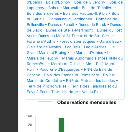
d'Epenin
-
Bois d'Epinoy
-
Bois de Givenchy
-
Bois de
Lapugnoy
-
Bois de Maroeuil
-
Bois de l'Emolière
-
Bois des Bruyères
-
Bois des Hautois-9/9 bis
-
Bois
du Carieul
-
Communal d'Hardinghen
-
Domaine de
Bellenville
-
Dunes d'Ecault
-
Dunes de Berck
-
Dunes
de Slack
-
Dunes de Stella-Merlimont
-
Dunes du Fort
Vert
-
Dunes du Mont St-Frieux et de Ste-Cécile
-
Foraine d'Authie
-
Foret d'Eperlecques
-
Gare d'Eau
-
Glaisière de Nesles
-
Lac Bleu
-
Lac d'Ardres
-
Le
Grand Marais d'Etaing
-
Le Marais d'Athies
-
Le
Marais de Feuchy
-
Marais Audomarois (hors RNN du
Romelaëre)
-
Marais de Guînes
-
Mont Pelé-Mont
Hulin
-
Poudrerie d'Esquerdes
-
RNN de Baie de
Canche
-
RNN des Etangs du Romelaëre
-
RNR du
Marais de Condette
-
RNR du Plateau des Landes
-
Terril de Pinchonvalles
-
Terrils des Falandes et du
Pays à Part
-
Tour d'Horloge
-
Val du Flot
Observations mensuelles