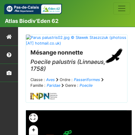
Atlas Biodiv'Eden 62
Mésange nonnette
Poecile palustris
(Linnaeus,
1758)
Classe :
Aves
Ordre :
Passeriformes
Famille :
Paridae
Genre :
Poecile
+