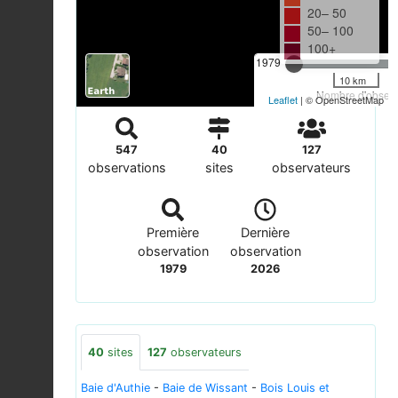
20– 50
50– 100
100+
1979
10 km
Nombre d'observa
Leaflet
| © OpenStreetMap
547
40
127
observations
sites
observateurs
Première
Dernière
observation
observation
1979
2026
40
sites
127
observateurs
Baie d'Authie
-
Baie de Wissant
-
Bois Louis et