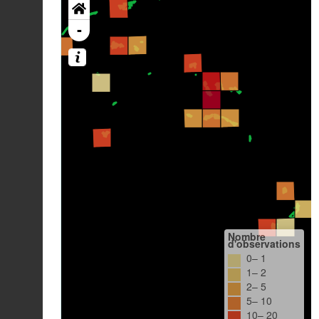
-
Nombre
d'observations
0– 1
1– 2
2– 5
5– 10
10– 20