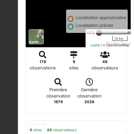
Localisation approximative
Localisation précise
1979
10 km
Nombre d'observa
Leaflet
| © OpenStreetMap
178
9
46
observations
sites
observateurs
Première
Dernière
observation
observation
1979
2026
9
sites
46
observateurs