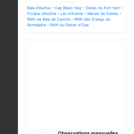
Baie d'Authie
-
Cap Blanc-Nez
-
Dunes du Fort Vert
-
Foraine d'Authie
-
Lac d'Ardres
-
Marais de Guînes
-
RNN de Baie de Canche
-
RNN des Etangs du
Romelaëre
-
RNN du Platier d'Oye
Previous
Next
Bird Yyterin lietteet 4.jpg © kallerna - CC-BY-SA-
3.0; GFDL
Observations mensuelles