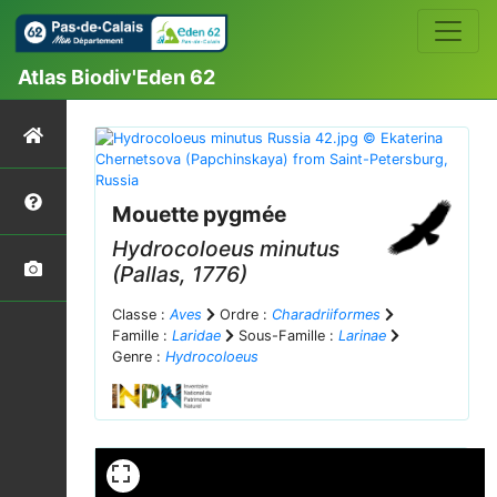
Atlas Biodiv'Eden 62
Mouette pygmée
Hydrocoloeus minutus
(Pallas, 1776)
Classe :
Aves
Ordre :
Charadriiformes
Famille :
Laridae
Sous-Famille :
Larinae
Genre :
Hydrocoloeus