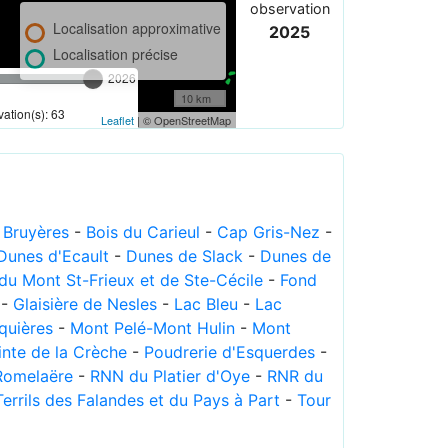
observation
Localisation approximative
2025
Localisation précise
2026
10 km
ation(s): 63
Leaflet
| © OpenStreetMap
 Bruyères
-
Bois du Carieul
-
Cap Gris-Nez
-
Dunes d'Ecault
-
Dunes de Slack
-
Dunes de
du Mont St-Frieux et de Ste-Cécile
-
Fond
-
Glaisière de Nesles
-
Lac Bleu
-
Lac
quières
-
Mont Pelé-Mont Hulin
-
Mont
inte de la Crèche
-
Poudrerie d'Esquerdes
-
Romelaëre
-
RNN du Platier d'Oye
-
RNR du
Terrils des Falandes et du Pays à Part
-
Tour