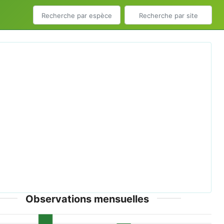
ious
Next
 pascuorum (male) - Medicago x varia - Keila.jpg ©
Ivar Leidus - CC-BY-SA-4.0
Observations mensuelles