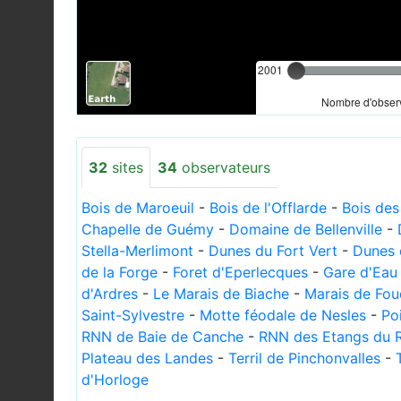
2001
Nombre d'observ
32
sites
34
observateurs
Bois de Maroeuil
-
Bois de l'Offlarde
-
Bois des
Chapelle de Guémy
-
Domaine de Bellenville
-
Stella-Merlimont
-
Dunes du Fort Vert
-
Dunes 
de la Forge
-
Foret d'Eperlecques
-
Gare d'Eau
d'Ardres
-
Le Marais de Biache
-
Marais de Fou
Saint-Sylvestre
-
Motte féodale de Nesles
-
Po
RNN de Baie de Canche
-
RNN des Etangs du 
Plateau des Landes
-
Terril de Pinchonvalles
-
d'Horloge