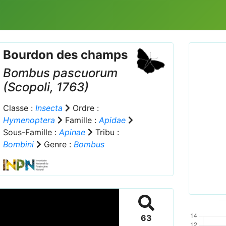
Bourdon des champs
Bombus pascuorum
(Scopoli, 1763)
Classe :
Insecta
Ordre :
Hymenoptera
Famille :
Apidae
Prev
Sous-Famille :
Apinae
Tribu :
Bombini
Genre :
Bombus
Bombus
63