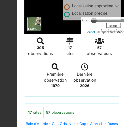
Localisation approximative
Localisation précise
1979
10 km
Nombre d'observa
Leaflet
| © OpenStreetMap
305
17
57
observations
sites
observateurs
Première
Dernière
observation
observation
1979
2026
17
sites
57
observateurs
Baie d'Authie
-
Cap Gris-Nez
-
Cap d'Alprech
-
Dunes