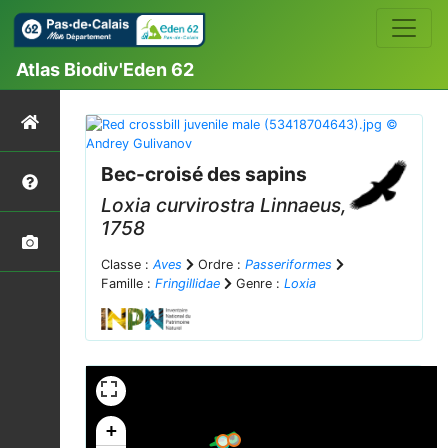
Atlas Biodiv'Eden 62
Bec-croisé des sapins
Loxia curvirostra
Linnaeus,
1758
Classe :
Aves
Ordre :
Passeriformes
Famille :
Fringillidae
Genre :
Loxia
+