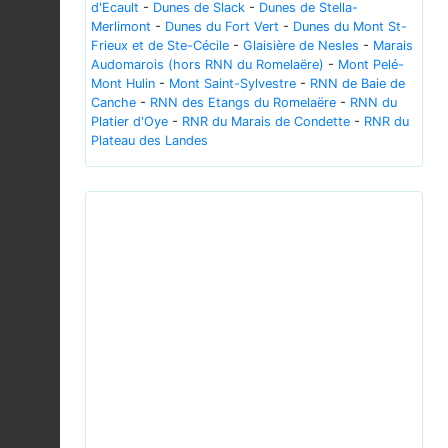
d'Ecault
-
Dunes de Slack
-
Dunes de Stella-
Merlimont
-
Dunes du Fort Vert
-
Dunes du Mont St-
Frieux et de Ste-Cécile
-
Glaisière de Nesles
-
Marais
Audomarois (hors RNN du Romelaëre)
-
Mont Pelé-
Mont Hulin
-
Mont Saint-Sylvestre
-
RNN de Baie de
Canche
-
RNN des Etangs du Romelaëre
-
RNN du
Platier d'Oye
-
RNR du Marais de Condette
-
RNR du
Plateau des Landes
Previous
Next
Cruza-bico comum, fêmea, Red Crossbill, female
(51692602998).jpg © Luiz Lapa from Oeiras,