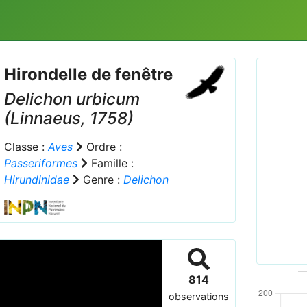
Hirondelle de fenêtre
Delichon urbicum
(Linnaeus, 1758)
Classe :
Aves
Ordre :
Passeriformes
Famille :
Prev
Hirundinidae
Genre :
Delichon
Deli
814
observations