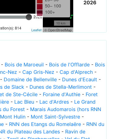
2026
50– 100
100+
2026
10 km
tion(s): 814
Leaflet
| © OpenStreetMap
-
Bois de Maroeuil
-
Bois de l'Offlarde
-
Bois
anc-Nez
-
Cap Gris-Nez
-
Cap d'Alprech
-
-
Domaine de Bellenville
-
Dunes d'Ecault
-
s de Slack
-
Dunes de Stella-Merlimont
-
et de Ste-Cécile
-
Foraine d'Authie
-
Foret
tière
-
Lac Bleu
-
Lac d'Ardres
-
Le Grand
s du Forest
-
Marais Audomarois (hors RNN
Mont Hulin
-
Mont Saint-Sylvestre
-
he
-
RNN des Etangs du Romelaëre
-
RNN du
NR du Plateau des Landes
-
Ravin de
x
-
Terril de Pinchonvalles
-
Val du Flot