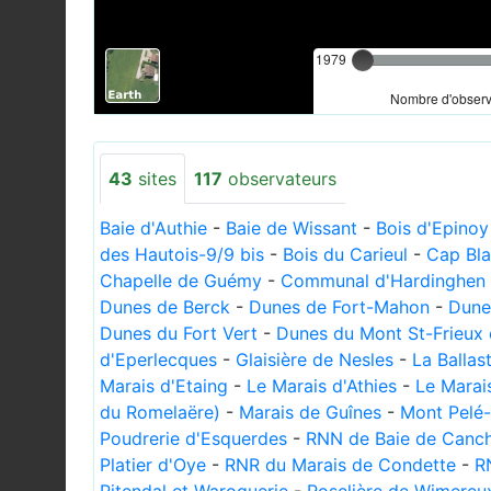
1979
Nombre d'observa
43
sites
117
observateurs
Baie d'Authie
-
Baie de Wissant
-
Bois d'Epinoy
des Hautois-9/9 bis
-
Bois du Carieul
-
Cap Bl
Chapelle de Guémy
-
Communal d'Hardinghen
Dunes de Berck
-
Dunes de Fort-Mahon
-
Dune
Dunes du Fort Vert
-
Dunes du Mont St-Frieux 
d'Eperlecques
-
Glaisière de Nesles
-
La Ballas
Marais d'Etaing
-
Le Marais d'Athies
-
Le Marai
du Romelaëre)
-
Marais de Guînes
-
Mont Pelé-
Poudrerie d'Esquerdes
-
RNN de Baie de Canc
Platier d'Oye
-
RNR du Marais de Condette
-
R
Pitendal et Waroquerie
-
Roselière de Wimereu