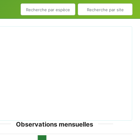
ious
Next
chon urbica.jpg © MPF - CC-BY-2.5; CC-BY-SA-3.0-
migrated; GFDL
Observations mensuelles