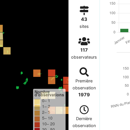
43
sites
117
observateurs
Première
observation
Nombre
d'observations
1979
0– 1
1– 2
2– 5
5– 10
Dernière
10– 20
observation
20– 50