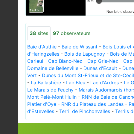
1979
Nombre d'observa
38
sites
97
observateurs
Baie d'Authie
-
Baie de Wissant
-
Bois Louis et
d'Haringzelles
-
Bois de Lapugnoy
-
Bois de Ma
Carieul
-
Cap Blanc-Nez
-
Cap Gris-Nez
-
Cap 
Domaine de Bellenville
-
Dunes d'Ecault
-
Dune
Vert
-
Dunes du Mont St-Frieux et de Ste-Céci
-
La Ballastière
-
Lac Bleu
-
Lac d'Ardres
-
Le G
Le Marais de Feuchy
-
Marais Audomarois (hor
Mont Pelé-Mont Hulin
-
RNN de Baie de Canch
Platier d'Oye
-
RNR du Plateau des Landes
-
Ra
d'Estevelles
-
Terril de Pinchonvalles
-
Terrils 