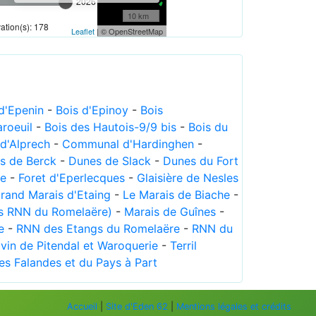
2026
10 km
tion(s): 178
Leaflet
| © OpenStreetMap
 d'Epenin
-
Bois d'Epinoy
-
Bois
roeuil
-
Bois des Hautois-9/9 bis
-
Bois du
d'Alprech
-
Communal d'Hardinghen
-
s de Berck
-
Dunes de Slack
-
Dunes du Fort
le
-
Foret d'Eperlecques
-
Glaisière de Nesles
rand Marais d'Etaing
-
Le Marais de Biache
-
s RNN du Romelaëre)
-
Marais de Guînes
-
e
-
RNN des Etangs du Romelaëre
-
RNN du
vin de Pitendal et Waroquerie
-
Terril
des Falandes et du Pays à Part
Accueil
|
Site d'Eden 62
|
Mentions légales et crédits