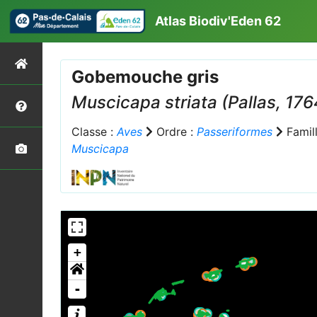
Atlas Biodiv'Eden 62
Gobemouche gris
Muscicapa striata
(Pallas, 176
Classe :
Aves
Ordre :
Passeriformes
Famill
Muscicapa
+
-