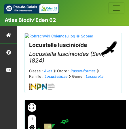
Atlas Biodiv'Eden 62
Locustelle luscinioïde
Locustella luscinioides
(Savi,
1824)
Classe :
Aves
Ordre :
Passeriformes
Famille :
Locustellidae
Genre :
Locustella
+