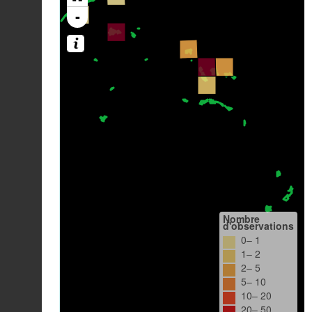
-
Nombre
d'observations
0– 1
1– 2
2– 5
5– 10
10– 20
20– 50