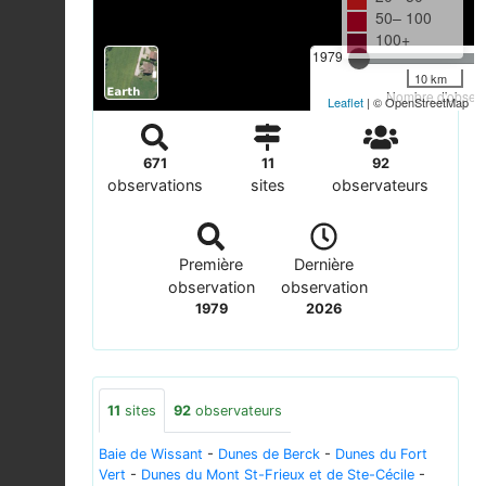
50– 100
100+
1979
10 km
Nombre d'observa
Leaflet
| © OpenStreetMap
671
11
92
observations
sites
observateurs
Première
Dernière
observation
observation
1979
2026
11
sites
92
observateurs
Baie de Wissant
-
Dunes de Berck
-
Dunes du Fort
Vert
-
Dunes du Mont St-Frieux et de Ste-Cécile
-