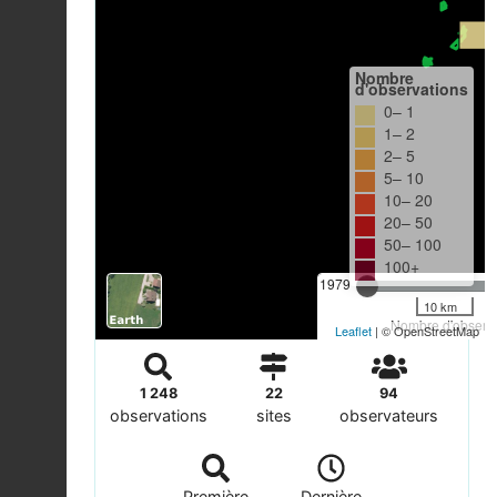
Nombre
d'observations
0– 1
1– 2
2– 5
5– 10
10– 20
20– 50
50– 100
100+
1979
10 km
Nombre d'observa
Leaflet
| © OpenStreetMap
1 248
22
94
observations
sites
observateurs
Première
Dernière