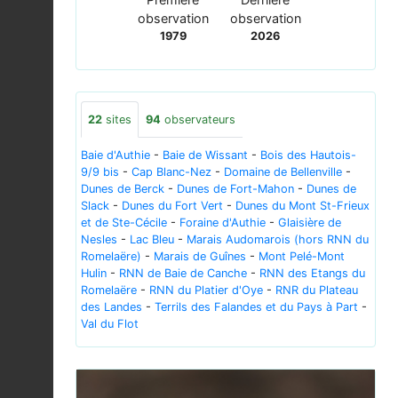
observation
observation
1979
2026
22
sites
94
observateurs
Baie d'Authie
-
Baie de Wissant
-
Bois des Hautois-
9/9 bis
-
Cap Blanc-Nez
-
Domaine de Bellenville
-
Dunes de Berck
-
Dunes de Fort-Mahon
-
Dunes de
Slack
-
Dunes du Fort Vert
-
Dunes du Mont St-Frieux
et de Ste-Cécile
-
Foraine d'Authie
-
Glaisière de
Nesles
-
Lac Bleu
-
Marais Audomarois (hors RNN du
Romelaëre)
-
Marais de Guînes
-
Mont Pelé-Mont
Hulin
-
RNN de Baie de Canche
-
RNN des Etangs du
Romelaëre
-
RNN du Platier d'Oye
-
RNR du Plateau
des Landes
-
Terrils des Falandes et du Pays à Part
-
Val du Flot