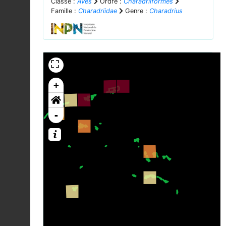
Classe :
Aves
Ordre :
Charadriiformes
Famille :
Charadriidae
Genre :
Charadrius
+
-