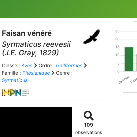
Faisan vénéré
Syrmaticus reevesii
(J.E. Gray, 1829)
Classe :
Aves
Ordre :
Galliformes
Famille :
Phasianidae
Genre :
Syrmaticus
109
observations