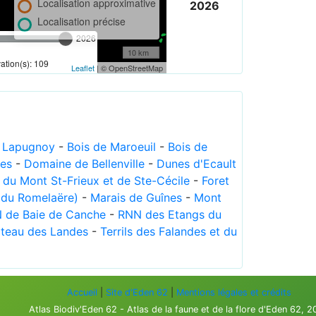
Localisation approximative
2026
Localisation précise
2026
10 km
tion(s): 109
Leaflet
| © OpenStreetMap
e Lapugnoy
-
Bois de Maroeuil
-
Bois de
res
-
Domaine de Bellenville
-
Dunes d'Ecault
du Mont St-Frieux et de Ste-Cécile
-
Foret
 du Romelaëre)
-
Marais de Guînes
-
Mont
 de Baie de Canche
-
RNN des Etangs du
ateau des Landes
-
Terrils des Falandes et du
Accueil
|
Site d'Eden 62
|
Mentions légales et crédits
Atlas Biodiv'Eden 62 - Atlas de la faune et de la flore d'Eden 62, 