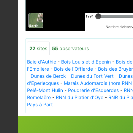
1991
Nombre d'observa
22
sites
55
observateurs
Baie d'Authie
-
Bois Louis et d'Epenin
-
Bois d
l'Emolière
-
Bois de l'Offlarde
-
Bois des Bruyè
-
Dunes de Berck
-
Dunes du Fort Vert
-
Dunes 
d'Eperlecques
-
Marais Audomarois (hors RNN
Pelé-Mont Hulin
-
Poudrerie d'Esquerdes
-
RNN
Romelaëre
-
RNN du Platier d'Oye
-
RNR du Pl
Pays à Part