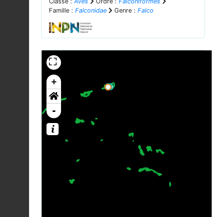
Classe :
Aves
Ordre :
Falconiformes
Famille :
Falconidae
Genre :
Falco
+
-