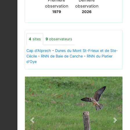
observation
observation
1979
2026
4
sites
9
observateurs
Cap d'Alprech
-
Dunes du Mont St-Frieux et de Ste-
Cécile
-
RNN de Baie de Canche
-
RNN du Platier
d'Oye
Previous
Next