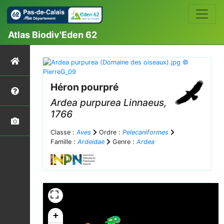
Atlas Biodiv'Eden 62
Héron pourpré
Ardea purpurea
Linnaeus,
1766
Classe :
Aves
Ordre :
Pelecaniformes
Famille :
Ardeidae
Genre :
Ardea
+