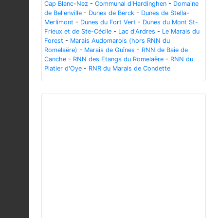
Cap Blanc-Nez
-
Communal d'Hardinghen
-
Domaine
de Bellenville
-
Dunes de Berck
-
Dunes de Stella-
Merlimont
-
Dunes du Fort Vert
-
Dunes du Mont St-
Frieux et de Ste-Cécile
-
Lac d'Ardres
-
Le Marais du
Forest
-
Marais Audomarois (hors RNN du
Romelaëre)
-
Marais de Guînes
-
RNN de Baie de
Canche
-
RNN des Etangs du Romelaëre
-
RNN du
Platier d'Oye
-
RNR du Marais de Condette
Previous
Next
2010-kabini-purple-heron.jpg © Yathin S