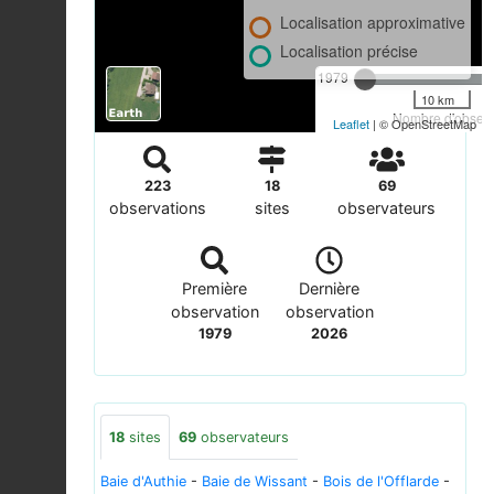
Localisation approximative
Localisation précise
1979
10 km
Nombre d'observa
Leaflet
| © OpenStreetMap
223
18
69
observations
sites
observateurs
Première
Dernière
observation
observation
1979
2026
18
sites
69
observateurs
Baie d'Authie
-
Baie de Wissant
-
Bois de l'Offlarde
-