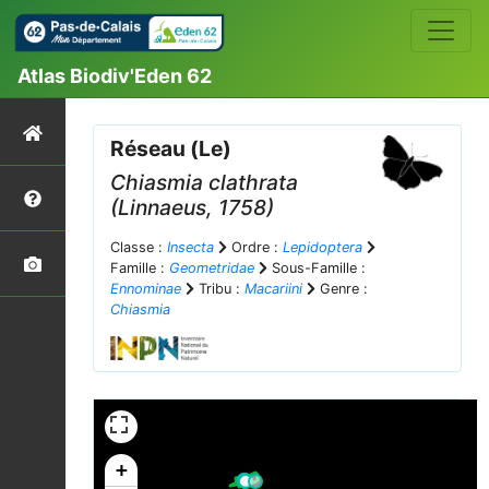
Atlas Biodiv'Eden 62
Réseau (Le)
Chiasmia clathrata
(Linnaeus, 1758)
Classe :
Insecta
Ordre :
Lepidoptera
Famille :
Geometridae
Sous-Famille :
Ennominae
Tribu :
Macariini
Genre :
Chiasmia
+