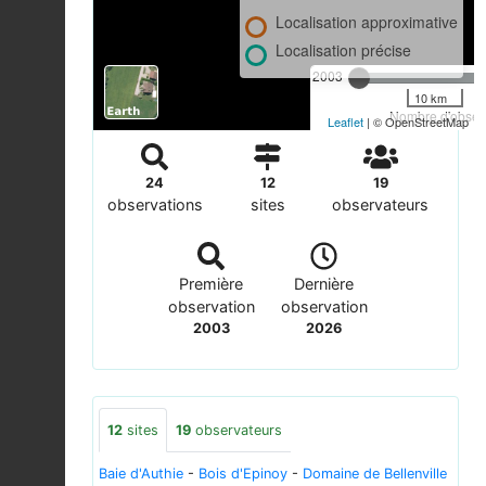
Localisation approximative
Localisation précise
2003
10 km
Nombre d'observ
Leaflet
| © OpenStreetMap
24
12
19
observations
sites
observateurs
Première
Dernière
observation
observation
2003
2026
12
sites
19
observateurs
Baie d'Authie
-
Bois d'Epinoy
-
Domaine de Bellenville