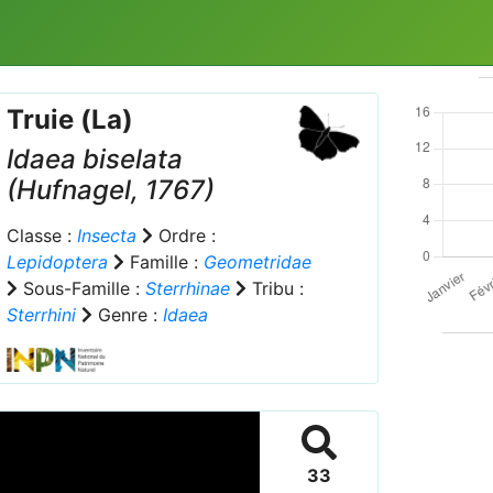
Truie (La)
Idaea biselata
(Hufnagel, 1767)
Classe :
Insecta
Ordre :
Lepidoptera
Famille :
Geometridae
Sous-Famille :
Sterrhinae
Tribu :
Sterrhini
Genre :
Idaea
33