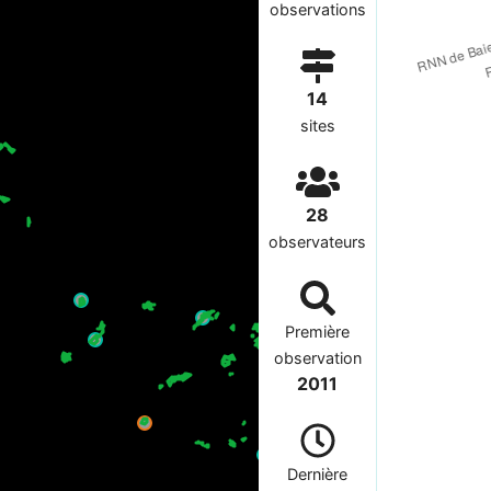
observations
14
sites
28
observateurs
Première
observation
2011
Dernière