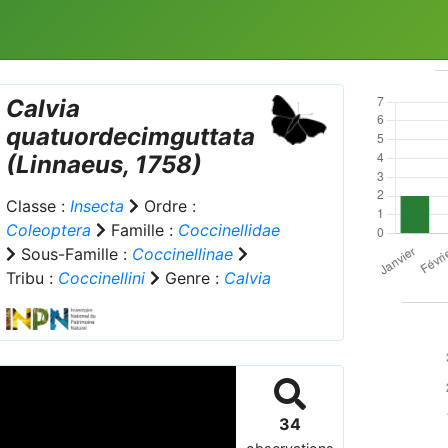
Calvia
quatuordecimguttata
(Linnaeus, 1758)
Classe :
Insecta
Ordre :
Coleoptera
Famille :
Coccinellidae
Sous-Famille :
Coccinellinae
Tribu :
Coccinellini
Genre :
Calvia
34