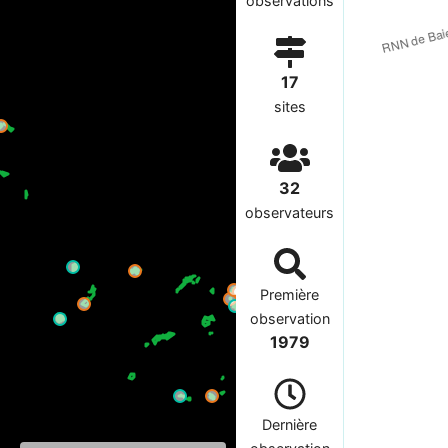
observations
17
sites
32
observateurs
Première
observation
1979
Dernière