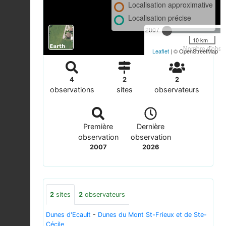
Localisation approximative
Localisation précise
2007
10 km
Nombre d'observ
Leaflet
| © OpenStreetMap
4
2
2
observations
sites
observateurs
Première
Dernière
observation
observation
2007
2026
2
sites
2
observateurs
Dunes d'Ecault
-
Dunes du Mont St-Frieux et de Ste-
Cécile