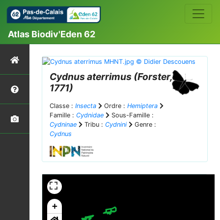
Atlas Biodiv'Eden 62
Cydnus aterrimus
(Forster,
1771)
Classe :
Insecta
Ordre :
Hemiptera
Famille :
Cydnidae
Sous-Famille :
Cydninae
Tribu :
Cydnini
Genre :
Cydnus
+