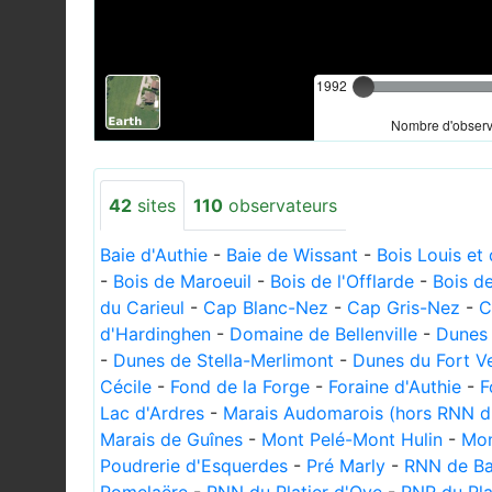
1992
Nombre d'observa
42
sites
110
observateurs
Baie d'Authie
-
Baie de Wissant
-
Bois Louis et
-
Bois de Maroeuil
-
Bois de l'Offlarde
-
Bois d
du Carieul
-
Cap Blanc-Nez
-
Cap Gris-Nez
-
C
d'Hardinghen
-
Domaine de Bellenville
-
Dunes 
-
Dunes de Stella-Merlimont
-
Dunes du Fort V
Cécile
-
Fond de la Forge
-
Foraine d'Authie
-
F
Lac d'Ardres
-
Marais Audomarois (hors RNN d
Marais de Guînes
-
Mont Pelé-Mont Hulin
-
Mon
Poudrerie d'Esquerdes
-
Pré Marly
-
RNN de Ba
Romelaëre
-
RNN du Platier d'Oye
-
RNR du Pl