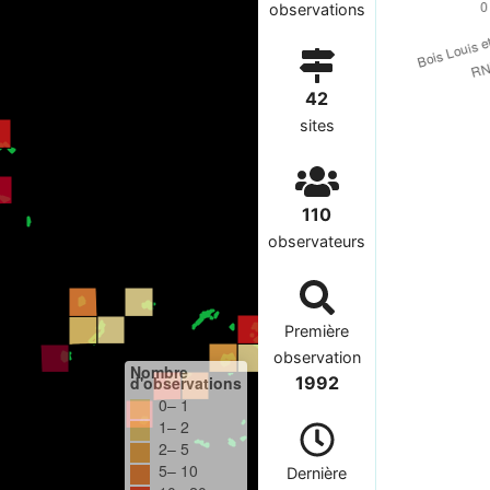
observations
42
sites
110
observateurs
Première
observation
Nombre
d'observations
1992
0– 1
1– 2
2– 5
5– 10
Dernière