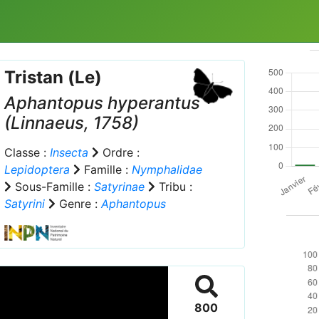
Tristan (Le)
Aphantopus hyperantus
(Linnaeus, 1758)
Classe :
Insecta
Ordre :
Lepidoptera
Famille :
Nymphalidae
Sous-Famille :
Satyrinae
Tribu :
Satyrini
Genre :
Aphantopus
800