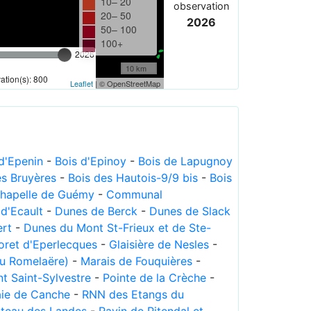
10– 20
observation
20– 50
2026
50– 100
100+
2026
10 km
tion(s): 800
Leaflet
| © OpenStreetMap
 d'Epenin
-
Bois d'Epinoy
-
Bois de Lapugnoy
es Bruyères
-
Bois des Hautois-9/9 bis
-
Bois
hapelle de Guémy
-
Communal
d'Ecault
-
Dunes de Berck
-
Dunes de Slack
ert
-
Dunes du Mont St-Frieux et de Ste-
oret d'Eperlecques
-
Glaisière de Nesles
-
u Romelaëre)
-
Marais de Fouquières
-
t Saint-Sylvestre
-
Pointe de la Crèche
-
ie de Canche
-
RNN des Etangs du
ateau des Landes
-
Ravin de Pitendal et