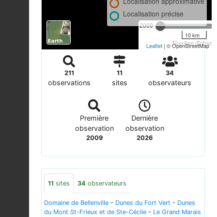
Localisation approximative
Localisation précise
2009
10 km
Nombre d'observa
Leaflet
| © OpenStreetMap
211
11
34
observations
sites
observateurs
Première
Dernière
observation
observation
2009
2026
11
sites
34
observateurs
Domaine de Bellenville
-
Dunes du Fort Vert
-
Dunes
du Mont St-Frieux et de Ste-Cécile
-
Le Grand Marais