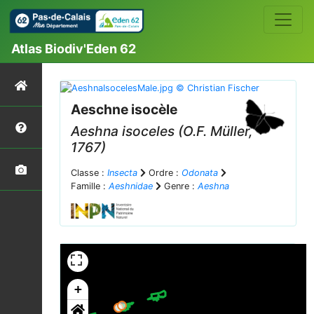
Atlas Biodiv'Eden 62
Aeschne isocèle
Aeshna isoceles
(O.F. Müller,
1767)
Classe :
Insecta
Ordre :
Odonata
Famille :
Aeshnidae
Genre :
Aeshna
+