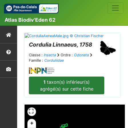
Atlas Biodiv'Eden 62
Cordulia
Linnaeus, 1758
Classe :
Insecta
Ordre :
Odonata
Famille :
Corduliidae
1
taxon(s) inférieur(s)
agrégé(s) sur cette fiche
+