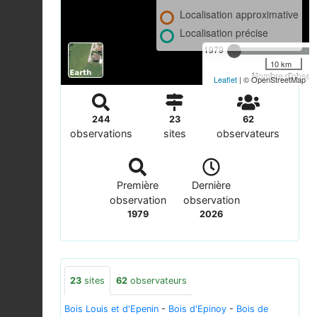
Localisation approximative
Localisation précise
1979
10 km
Nombre d'observa
Leaflet
| © OpenStreetMap
244
23
62
observations
sites
observateurs
Première
Dernière
observation
observation
1979
2026
23
sites
62
observateurs
Bois Louis et d'Epenin
-
Bois d'Epinoy
-
Bois de