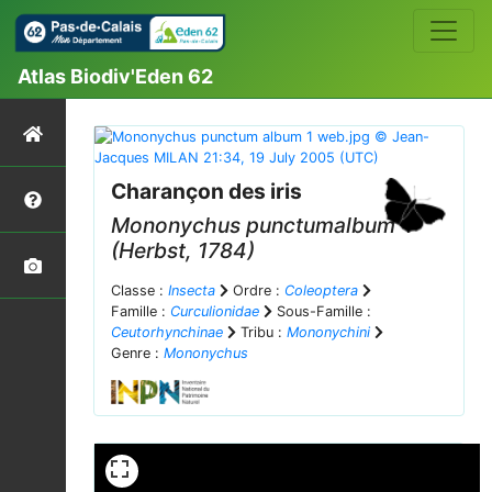
Atlas Biodiv'Eden 62
Charançon des iris
Mononychus punctumalbum
(Herbst, 1784)
Classe :
Insecta
Ordre :
Coleoptera
Famille :
Curculionidae
Sous-Famille :
Ceutorhynchinae
Tribu :
Mononychini
Genre :
Mononychus