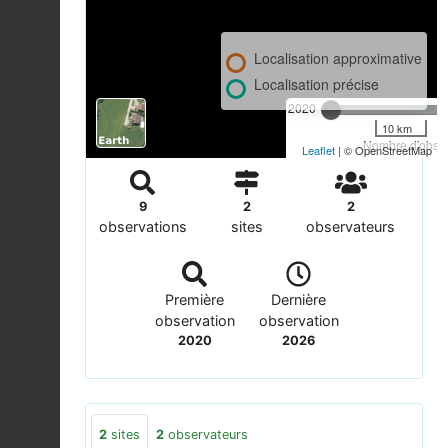
Localisation approximative
Localisation précise
2020
10 km
Nombre d'observ
Leaflet
| © OpenStreetMap
9
2
2
observations
sites
observateurs
Première
Dernière
observation
observation
2020
2026
2
sites
2
observateurs