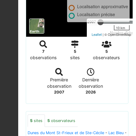
Localisation approximative
Localisation précise
2007
10 km
Nombre d'observ
Leaflet
| © OpenStreetMap
7
5
5
observations
sites
observateurs
Première
Dernière
observation
observation
2007
2026
5
sites
5
observateurs
Dunes du Mont St-Frieux et de Ste-Cécile
-
Lac Bleu
-