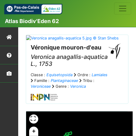
Atlas Biodiv'Eden 62
Véronique mouron-d'eau
Veronica anagallis-aquatica
L., 1753
Classe :
Equisetopsida
Ordre :
Lamiales
Famille :
Plantaginaceae
Tribu :
Veroniceae
Genre :
Veronica
+