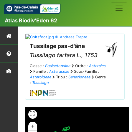
Atlas Biodiv'Eden 62
Tussilage pas-d'âne
Tussilago farfara
L., 1753
Classe :
Equisetopsida
Ordre :
Asterales
Famille :
Asteraceae
Sous-Famille :
Asteroideae
Tribu :
Senecioneae
Genre
:
Tussilago
+