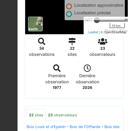
Localisation approximative
Localisation précise
1977
10 km
Nombre d'observ
Leaflet
| © OpenStreetMap
34
22
23
observations
sites
observateurs
Première
Dernière
observation
observation
1977
2026
22
sites
23
observateurs
Bois Louis et d'Epenin
-
Bois de l'Offlarde
-
Bois des