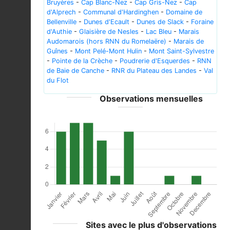
Bruyères
-
Cap Blanc-Nez
-
Cap Gris-Nez
-
Cap
d'Alprech
-
Communal d'Hardinghen
-
Domaine de
Bellenville
-
Dunes d'Ecault
-
Dunes de Slack
-
Foraine
d'Authie
-
Glaisière de Nesles
-
Lac Bleu
-
Marais
Audomarois (hors RNN du Romelaëre)
-
Marais de
Guînes
-
Mont Pelé-Mont Hulin
-
Mont Saint-Sylvestre
-
Pointe de la Crèche
-
Poudrerie d'Esquerdes
-
RNN
de Baie de Canche
-
RNR du Plateau des Landes
-
Val
du Flot
Observations mensuelles
Sites avec le plus d'observations