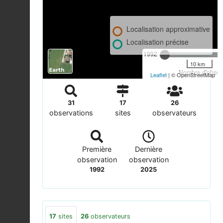
Localisation approximative
Localisation précise
1992
10 km
Nombre d'observ
Leaflet
| © OpenStreetMap
31
17
26
observations
sites
observateurs
Première
Dernière
observation
observation
1992
2025
17
sites
26
observateurs