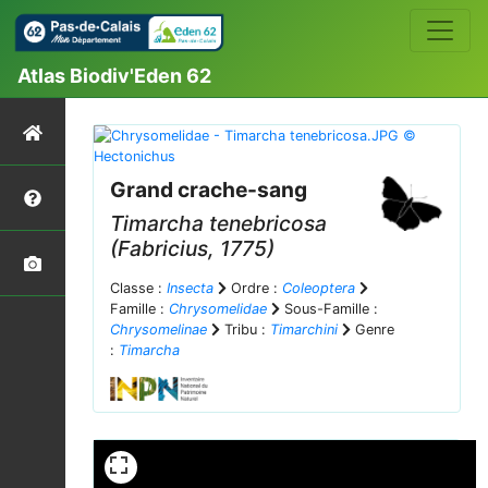
Atlas Biodiv'Eden 62
Grand crache-sang
Timarcha tenebricosa
(Fabricius, 1775)
Classe :
Insecta
Ordre :
Coleoptera
Famille :
Chrysomelidae
Sous-Famille :
Chrysomelinae
Tribu :
Timarchini
Genre
:
Timarcha