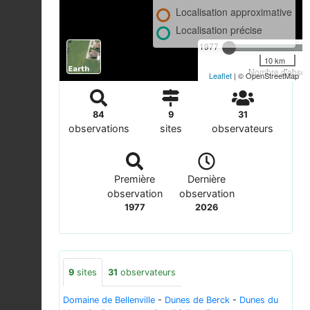
Localisation approximative
Localisation précise
1977
10 km
Nombre d'observ
Leaflet
| © OpenStreetMap
84
9
31
observations
sites
observateurs
Première
Dernière
observation
observation
1977
2026
9
sites
31
observateurs
Domaine de Bellenville
-
Dunes de Berck
-
Dunes du