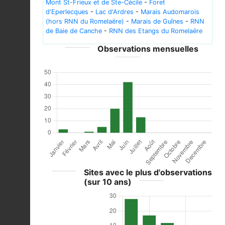
Mont St-Frieux et de Ste-Cécile
-
Foret
d'Eperlecques
-
Lac d'Ardres
-
Marais Audomarois
(hors RNN du Romelaëre)
-
Marais de Guînes
-
RNN
de Baie de Canche
-
RNN des Etangs du Romelaëre
Observations mensuelles
Sites avec le plus d'observations
(sur 10 ans)