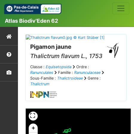
Atlas Biodiv'Eden 62
Pigamon jaune
Thalictrum flavum
L., 1753
Classe :
Equisetopsida
Ordre :
Ranunculales
Famille :
Ranunculaceae
Sous-Famille :
Thalictroideae
Genre :
Thalictrum
+