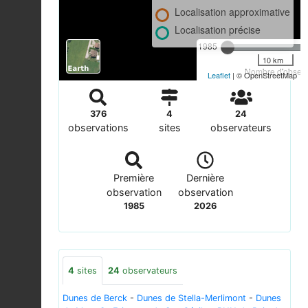
Localisation approximative
Localisation précise
1985
10 km
Nombre d'observa
Leaflet
| © OpenStreetMap
376
4
24
observations
sites
observateurs
Première
Dernière
observation
observation
1985
2026
4
sites
24
observateurs
Dunes de Berck
-
Dunes de Stella-Merlimont
-
Dunes