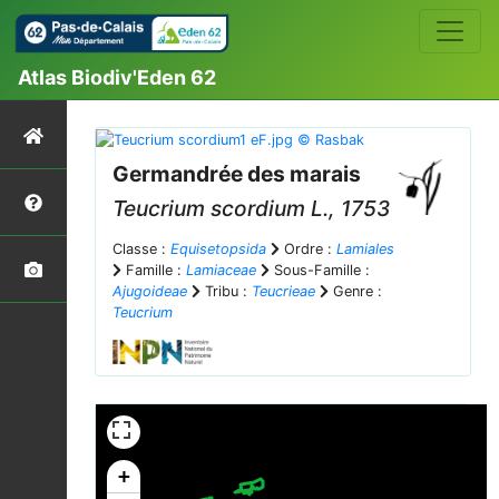
Atlas Biodiv'Eden 62
Germandrée des marais
Teucrium scordium
L., 1753
Classe :
Equisetopsida
Ordre :
Lamiales
Famille :
Lamiaceae
Sous-Famille :
Ajugoideae
Tribu :
Teucrieae
Genre :
Teucrium
+