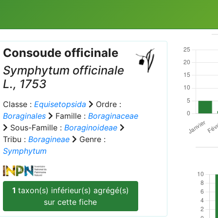
Consoude officinale
Symphytum officinale
L., 1753
Classe :
Equisetopsida
Ordre :
Boraginales
Famille :
Boraginaceae
Sous-Famille :
Boraginoideae
Tribu :
Boragineae
Genre :
Symphytum
1
taxon(s) inférieur(s) agrégé(s)
sur cette fiche