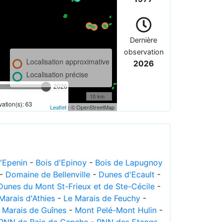
Dernière
observation
Localisation approximative
2026
Localisation précise
2026
10 km
ation(s): 63
Leaflet
| © OpenStreetMap
d'Epenin
-
Bois d'Epinoy
-
Bois de Lapugnoy
-
Domaine de Bellenville
-
Dunes d'Ecault
-
Dunes du Mont St-Frieux et de Ste-Cécile
-
Marais d'Athies
-
Le Marais de Feuchy
-
-
Marais de Guînes
-
Mont Pelé-Mont Hulin
-
RNN de Baie de Canche
-
RNN des Etangs