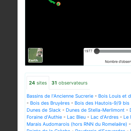
1977
Nombre d'observ
24
sites
31
observateurs
Bassins de l'Ancienne Sucrerie
-
Bois Louis et 
-
Bois des Bruyères
-
Bois des Hautois-9/9 bis
Dunes de Slack
-
Dunes de Stella-Merlimont
-
Foraine d'Authie
-
Lac Bleu
-
Lac d'Ardres
-
Le 
Marais Audomarois (hors RNN du Romelaëre)
Pointe de la Crèche
-
Poudrerie d'Esquerdes
-