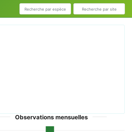
ious
Next
ing butercup close 800.jpg © Panterka - CC-BY-SA-
3.0-migrated; GFDL
Observations mensuelles