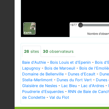
1977
Nombre d'observ
26
sites
30
observateurs
Baie d'Authie
-
Bois Louis et d'Epenin
-
Bois d'
Lapugnoy
-
Bois de Maroeuil
-
Bois de l'Emoliè
Domaine de Bellenville
-
Dunes d'Ecault
-
Dune
Stella-Merlimont
-
Dunes du Fort Vert
-
Dunes 
Glaisière de Nesles
-
Lac Bleu
-
Lac d'Ardres
-
Poudrerie d'Esquerdes
-
RNN de Baie de Canc
de Condette
-
Val du Flot