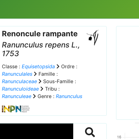
Renoncule rampante
Ranunculus repens
L.,
1753
Classe :
Equisetopsida
Ordre :
Ranunculales
Famille :
Prev
Ranunculaceae
Sous-Famille :
Ranunculoideae
Tribu :
Ranunculeae
Genre :
Ranunculus
Creep