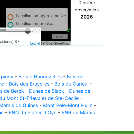
Dernière
observation
Localisation approximative
2026
Localisation précise
2026
10 km
ation(s): 67
Leaflet
| © OpenStreetMap
Epinoy
-
Bois d'Haringzelles
-
Bois de
re
-
Bois des Bruyères
-
Bois du Carieul
-
s de Berck
-
Dunes de Slack
-
Dunes de
du Mont St-Frieux et de Ste-Cécile
-
Marais de Guînes
-
Mont Pelé-Mont Hulin
-
he
-
RNN du Platier d'Oye
-
RNR du Marais