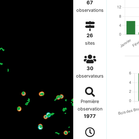
67
observations
26
sites
30
observateurs
Première
observation
1977