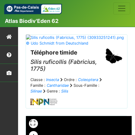
Atlas Biodiv'Eden 62
Téléphore timide
Silis ruficollis
(Fabricius,
1775)
Classe :
Insecta
Ordre :
Coleoptera
Famille :
Cantharidae
Sous-Famille :
Silinae
Genre :
Silis