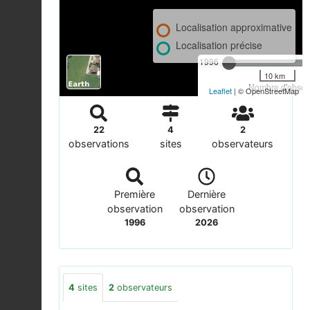
Localisation approximative
Localisation précise
1996
10 km
Nombre d'observ
Leaflet
| © OpenStreetMap
22
4
2
observations
sites
observateurs
Première
Dernière
observation
observation
1996
2026
4
sites
2
observateurs