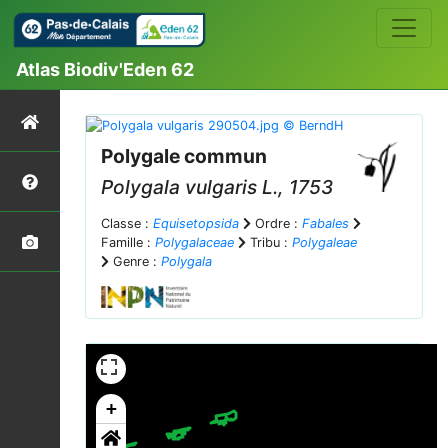
Atlas Biodiv'Eden 62
Polygale commun
Polygala vulgaris
L., 1753
Classe :
Equisetopsida
Ordre :
Fabales
Famille :
Polygalaceae
Tribu :
Polygaleae
Genre :
Polygala
+