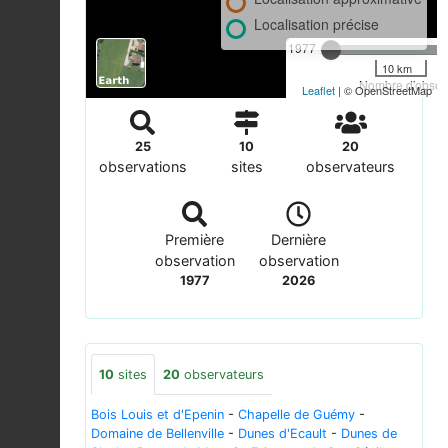
Localisation précise
1977
10 km
Nombre d'observ
Leaflet
| © OpenStreetMap
25
10
20
observations
sites
observateurs
Première
Dernière
observation
observation
1977
2026
10
sites
20
observateurs
Bois Louis et d'Epenin
-
Chapelle de Guémy
-
Domaine de Bellenville
-
Dunes d'Ecault
-
Dunes de