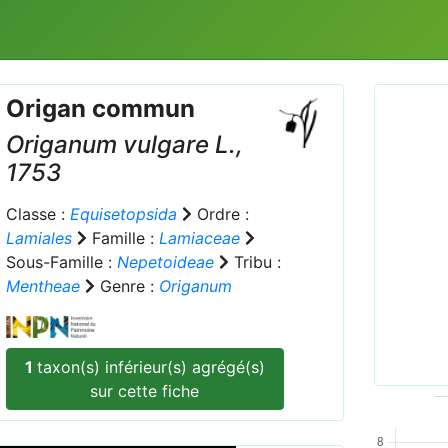
Origan commun
Origanum vulgare
L.,
1753
Classe :
Equisetopsida
Ordre :
Lamiales
Famille :
Lamiaceae
Prev
Sous-Famille :
Nepetoideae
Tribu :
Mentheae
Genre :
Origanum
Origa
1
taxon(s) inférieur(s) agrégé(s)
sur cette fiche