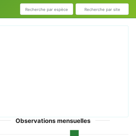
ious
Next
num vulgare inflorescence - Keila.jpg © Ivar Leidus -
CC-BY-SA-4.0
Observations mensuelles