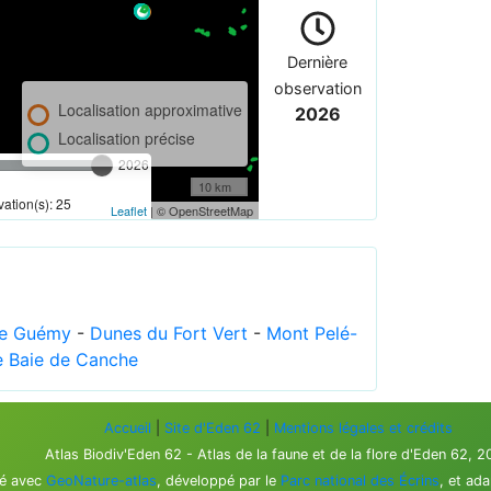
Dernière
observation
Localisation approximative
2026
Localisation précise
2026
10 km
ation(s): 25
Leaflet
| © OpenStreetMap
de Guémy
-
Dunes du Fort Vert
-
Mont Pelé-
 Baie de Canche
Accueil
|
Site d'Eden 62
|
Mentions légales et crédits
Atlas Biodiv'Eden 62 - Atlas de la faune et de la flore d'Eden 62, 
sé avec
GeoNature-atlas
, développé par le
Parc national des Écrins
, et ad