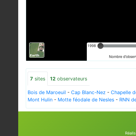
1998
Nombre d'observ
7
sites
12
observateurs
Bois de Maroeuil
-
Cap Blanc-Nez
-
Chapelle 
Mont Hulin
-
Motte féodale de Nesles
-
RNN de
Réali