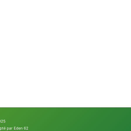
2025
apté par Eden 62