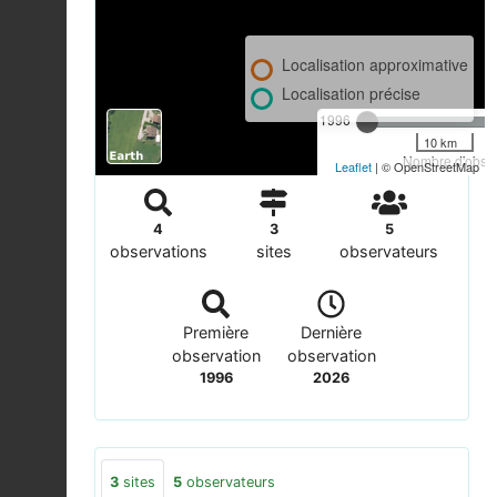
Localisation approximative
Localisation précise
1996
10 km
Nombre d'observ
Leaflet
| © OpenStreetMap
4
3
5
observations
sites
observateurs
Première
Dernière
observation
observation
1996
2026
3
sites
5
observateurs