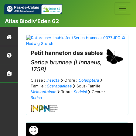
Atlas Biodiv'Eden 62
Petit hanneton des sables
Serica brunnea
(Linnaeus,
1758)
Classe :
Insecta
Ordre :
Coleoptera
Famille :
Scarabaeidae
Sous-Famille :
Melolonthinae
Tribu :
Sericini
Genre :
Serica