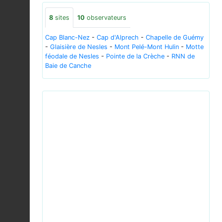
8
sites
10
observateurs
Cap Blanc-Nez
-
Cap d'Alprech
-
Chapelle de Guémy
-
Glaisière de Nesles
-
Mont Pelé-Mont Hulin
-
Motte
féodale de Nesles
-
Pointe de la Crèche
-
RNN de
Baie de Canche
Previous
Next
(MHNT) Lotus corniculatus - Plant habit.jpg ©
Didier Descouens - CC-BY-SA-4.0