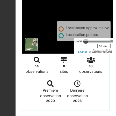
Localisation approximative
Localisation précise
2020
10 km
Nombre d'observ
Leaflet
| © OpenStreetMap
14
8
10
observations
sites
observateurs
Première
Dernière
observation
observation
2020
2026