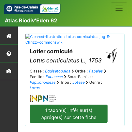
Atlas Biodiv'Eden 62
Lotier corniculé
Lotus corniculatus
L., 1753
Classe :
Equisetopsida
Ordre :
Fabales
Famille :
Fabaceae
Sous-Famille :
Papilionoideae
Tribu :
Loteae
Genre :
Lotus
1
taxon(s) inférieur(s)
agrégé(s) sur cette fiche