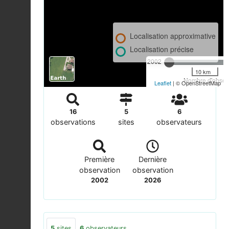
Localisation approximative
Localisation précise
2002
10 km
Nombre d'observ
Leaflet
| © OpenStreetMap
16
5
6
observations
sites
observateurs
Première
Dernière
observation
observation
2002
2026
5
sites
6
observateurs