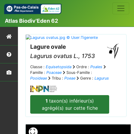
Atlas Biodiv'Eden 62
Lagure ovale
Lagurus ovatus
L., 1753
Classe :
Equisetopsida
Ordre :
Poales
Famille :
Poaceae
Sous-Famille :
Pooideae
Tribu :
Poeae
Genre :
Lagurus
1
taxon(s) inférieur(s)
agrégé(s) sur cette fiche