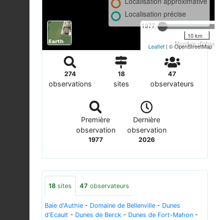
Localisation approximative
Localisation précise
1977
10 km
Nombre d'observa
Leaflet
| © OpenStreetMap
274
18
47
observations
sites
observateurs
Première
Dernière
observation
observation
1977
2026
18
sites
47
observateurs
Baie d'Authie
-
Domaine de Bellenville
-
Dunes
d'Ecault
-
Dunes de Berck
-
Dunes de Fort-Mahon
-