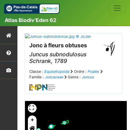
Atlas Biodiv'Eden 62
Jonc à fleurs obtuses
Juncus subnodulosus
Schrank, 1789
Classe :
Equisetopsida
Ordre :
Poales
Famille :
Juncaceae
Genre :
Juncus
+