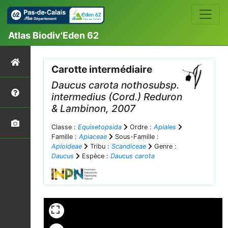
Atlas Biodiv'Eden 62
Carotte intermédiaire
Daucus carota
nothosubsp.
intermedius
(Cord.) Reduron
& Lambinon, 2007
Classe :
Equisetopsida
Ordre :
Apiales
Famille :
Apiaceae
Sous-Famille :
Apioideae
Tribu :
Scandiceae
Genre :
Daucus
Espèce :
Daucus carota