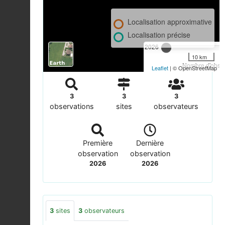
Localisation approximative
Localisation précise
2026
10 km
Nombre d'observ
Leaflet
| © OpenStreetMap
3
3
3
observations
sites
observateurs
Première
Dernière
observation
observation
2026
2026
3
sites
3
observateurs