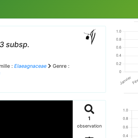
53 subsp.
ille :
Elaeagnaceae
Genre :
s
1
observation