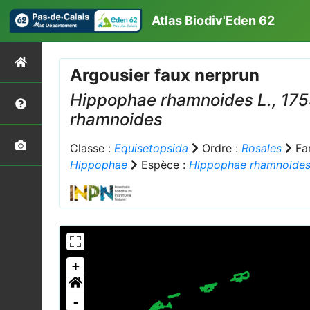
Atlas Biodiv'Eden 62
Argousier faux nerprun
Hippophae rhamnoides
L., 17
rhamnoides
Classe :
Equisetopsida
Ordre :
Rosales
Fam
Hippophae
Espèce :
Hippophae rhamnoide
+
-