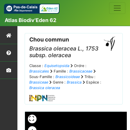
Atlas Biodiv'Eden 62
Chou commun
Brassica oleracea
L., 1753
subsp.
oleracea
Classe :
Equisetopsida
Ordre :
Brassicales
Famille :
Brassicaceae
Sous-Famille :
Brassicoideae
Tribu :
Brassiceae
Genre :
Brassica
Espèce :
Brassica oleracea