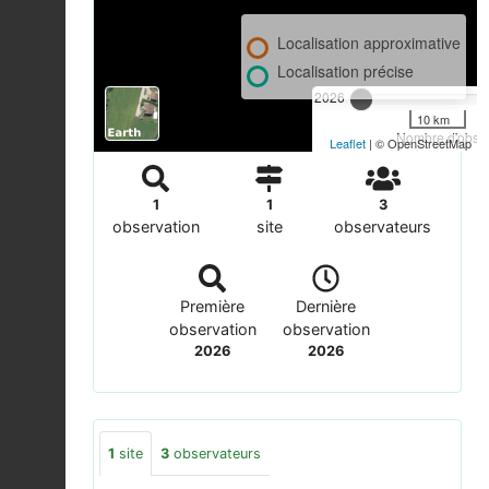
Localisation approximative
Localisation précise
2026
10 km
Nombre d'observ
Leaflet
| © OpenStreetMap
1
1
3
observation
site
observateurs
Première
Dernière
observation
observation
2026
2026
1
site
3
observateurs